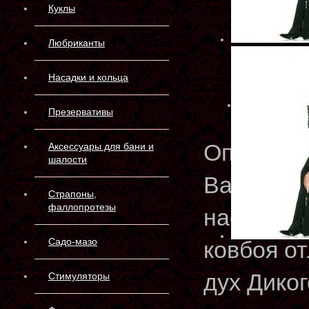
Куклы
Любриканты
Насадки и кольца
Презервативы
Описани
Аксессуары для бани и
шалости
Вашему в
Страпоны,
фаллопротезы
настояще
Садо-мазо
ковбоя о
дух Дико
Стимуляторы