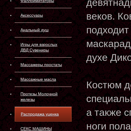
девятнад
Фаллоимитаторы
веков. К
Аксессуары
подходит
Анальный душ
маскарад
Игры для взрослых
ДВД Сувениры
духе Дико
Массажеры простаты
Массажные масла
Костюм д
Протезы Молочной
специаль
железы
а также 
Распродажа уценка
ноги пол
СЕКС МАШИНЫ