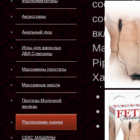
сосков. 
Фаллоимитаторы
собой. С
Аксессуары
включает
Анальный душ
Материал:
Игры для взрослых
ДВД Сувениры
Pipedrea
Массажеры простаты
Характер
Массажные масла
Артику
Протезы Молочной
железы
Произв
Распродажа уценка
Матери
СЕКС МАШИНЫ