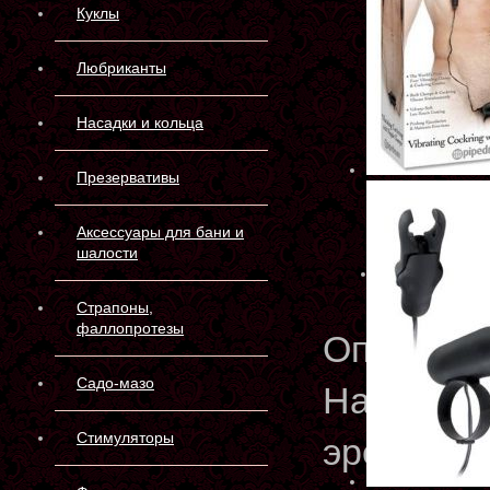
Куклы
Любриканты
Насадки и кольца
Презервативы
Аксессуары для бани и
шалости
Страпоны,
фаллопротезы
Описани
Садо-мазо
Набор дл
Стимуляторы
эрекцион