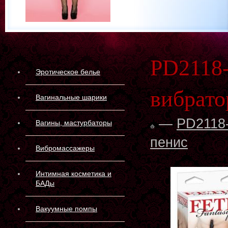
PD2118
Эротическое белье
вибрато
Вагинальные шарики
—
PD2118-
Вагины, мастурбаторы
пенис
Вибромассажеры
Интимная косметика и
БАДы
Вакуумные помпы