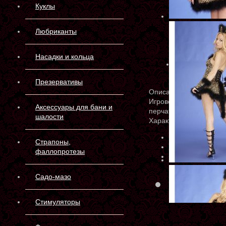
Куклы
Любриканты
Насадки и кольца
Презервативы
Описание
Игровой костюм "Кошка"
Аксессуары для бани и
перчатки
шалости
Характеристики
Артикул:
7809
Страпоны,
Производитель:
Р
фаллопротезы
Материал:
70% П
Садо-мазо
Склад 
Стимуляторы