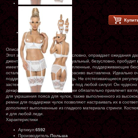
Купит
Описание
Этот эротический комплект, безусловно, оправдает ожидания д
джентльменов. Невероятно сексуальный, безусловно, пробудит 
имеет низкие чашки, слегка укрепленные, поддерживающие бюст 
остальная часть груди видна и красиво выставлена. Идеально 
поддерживать естественную грудь. Не отстегивающиеся регули
застежка позволяют подогнать ее под любой силуэт. Он чудесно
декоративный бант между грудями обязательно привлечет взгля
для украшения пояса для чулок, также выполненного из высоко
ремни для поддержки чулок позволяют настраивать их в соответ
дополняют выполненные из гладкого материала стринги. Костю
и для любой леди.
Характеристики
Артикул:
6592
Производитель:
Польша