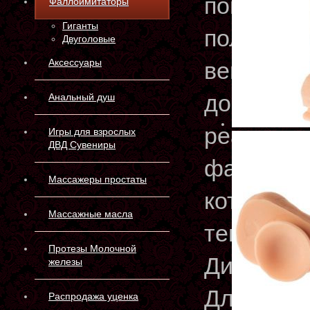
повторяе
Фаллоимитаторы
Гиганты
полового
Двуголовые
Аксессуары
вены и с
достоинс
Анальный душ
реальног
Игры для взрослых
ДВД Сувениры
фаллоими
Массажеры простаты
который 
Массажные масла
текстуру 
Протезы Молочной
Диаметр
железы
Длина 2
Распродажа уценка