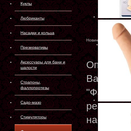
Куклы
Любриканты
Насадки и кольца
Новинка
Презервативы
Описани
Аксессуары для бани и
шалости
Вашему в
Страпоны,
фаллопротезы
"Фаллоим
Садо-мазо
реалисти
настоящи
Стимуляторы