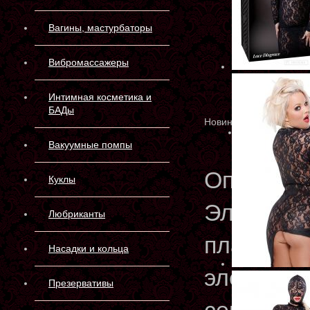
Вагины, мастурбаторы
Вибромассажеры
Интимная косметика и
БАДы
Новинка
Вакуумные помпы
Описани
Куклы
Элегантн
Любриканты
платье д
Насадки и кольца
элегантн
Презервативы