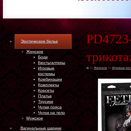
PD4723-
Эротическое белье
Женское
трикота
Боди
Бюстьгалтеры
Игровые
—
Женское
—
Игровые ко
костюмы
Комбинации
Комплекты
Корсеты
Платье
Трусики
Чулки,пояса
Чулок на тело
Мужское
Вагинальные шарики