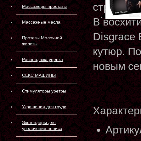
стринги, 
Массажеры простаты
В восхит
Массажные масла
Disgrace 
Протезы Молочной
железы
кутюр. П
Распродажа уценка
новым се
СЕКС МАШИНЫ
Стимуляторы уретры
Украшения для груди
Характер
Экстендеры для
Артику
увеличения пениса