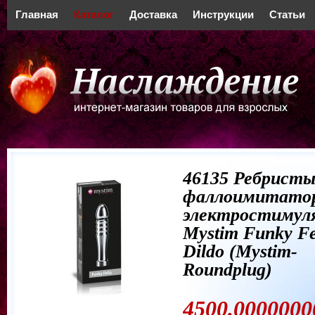
Главная
Каталог
Доставка
Инструкции
Статьи
46135 Ребрист
фаллоимитато
электростимул
Mystim Funky Fel
Dildo (Mystim-
Roundplug)
4500.0000000