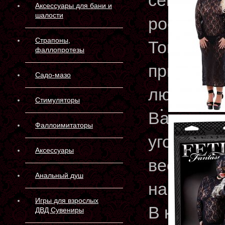
сексуаль
Аксессуары для бани и
шалости
роскошне
Страпоны,
Тонкое к
фаллопротезы
прилегает
Садо-мазо
любовник
Стимуляторы
Ваше тел
Фаллоимитаторы
уголки! Е
Аксессуары
весьма п
Анальный душ
намерени
Игры для взрослых
В комплек
ДВД Сувениры